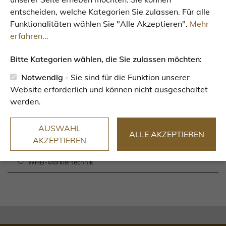
Intralogistik
entscheiden, welche Kategorien Sie zulassen. Für alle
Funktionalitäten wählen Sie "Alle Akzeptieren".
Mehr
Werkzeugmaschinen
erfahren...
Ausrüstung - Maschinenkomponenten
Bitte Kategorien wählen, die Sie zulassen möchten:
Maija Frästechnik
Notwendig
- Sie sind für die Funktion unserer
Website erforderlich und können nicht ausgeschaltet
BIAX
werden.
HYDROKOMP
AUSWAHL
ALLE AKZEPTIEREN
AKZEPTIEREN
ph-cleantec Niederdruck-Heißreinigungsgeräte
WHB-Markiertechnik